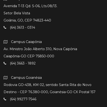
Avenida T-13 Qd. S-06, Lts.08/13.
Setor Bela Vista
Goiânia, GO, CEP 74823-440
(64) 3613 - 0314
Campus Caiapônia
Av. Ministro João Alberto 310, Nova Caipônia
Caiapônia-GO CEP 75850-000
(64) 3663 - 1892
Campus Goianésia
Rodovia GO-438, KM 02, sentido Santa Rita do Novo
Destino - CEP 76.380-000, Goianésia-GO CX Postal 157
(64) 99277-7546