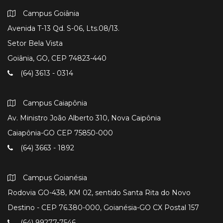
Campus Goiânia
Avenida T-13 Qd. S-06, Lts.08/13.
Setor Bela Vista
Goiânia, GO, CEP 74823-440
(64) 3613 - 0314
Campus Caiapônia
Av. Ministro João Alberto 310, Nova Caipônia
Caiapônia-GO CEP 75850-000
(64) 3663 - 1892
Campus Goianésia
Rodovia GO-438, KM 02, sentido Santa Rita do Novo
Destino - CEP 76.380-000, Goianésia-GO CX Postal 157
(64) 99277-7546